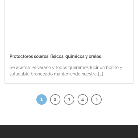
Protectores solares: físicos, químicos y orales
Se acerca el verano y todos queremos lucir un bonito y
saludable bronceado manteniendo nuestra [...]
1
2
3
4