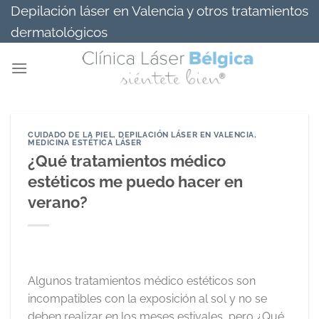
Saltar
Depilación láser en Valencia y otros tratamientos
al
dermatológicos
contenido
CUIDADO DE LA PIEL
,
DEPILACIÓN LÁSER EN VALENCIA
,
MEDICINA ESTÉTICA LÁSER
¿Qué tratamientos médico
estéticos me puedo hacer en
verano?
Algunos tratamientos médico estéticos son
incompatibles con la exposición al sol y no se
deben realizar en los meses estivales, pero ¿Qué