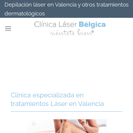
Saltar
Depilación láser en Valencia y otros tratamientos
al
dermatológicos
contenido
Clínica especializada en
tratamientos Láser en Valencia