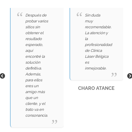
Después de
Sin duda
probar varios
muy
sitios sin
recomendable.
obtener el
La atención y
resultado
la
esperado,
profesionalidad
aquí
de Clínica
encontré la
Láser Bélgica
solución
es
definitiva.
inmejorable.
Además,
para ellos
eres un
CHARO ATANCE
amigo más
que un
cliente, y el
trato va en
consonancia.