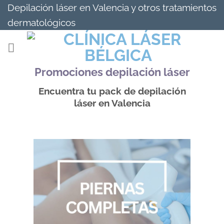
Saltar
Depilación láser en Valencia y otros tratamientos
al
dermatológicos
contenido
Promociones depilación láser
Encuentra tu pack de depilación
láser en Valencia