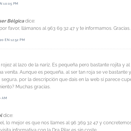
N 10:05 PM
ser Bélgica
dice:
por favor, llámanos al 963 69 32 47 y te informamos. Gracias.
20 EN 12:52 PM
rojez al lazo de la nariz. Es pequeña pero bastante rojita y 
 venita. Aunque es pequeña, al ser tan roja se ve bastante y
segura, por la descripción que dais en la web sí parece cup
miento? Muchas gracias.
0 AM
l
dice:
l, lo mejor es que nos llames al 96 369 32 47 y concretemos 
visita informativa con la Dra Pilar es sin coste.