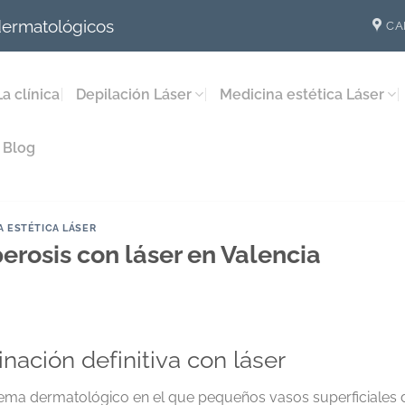
 dermatológicos
CA
La clínica
Depilación Láser
Medicina estética Láser
Blog
A ESTÉTICA LÁSER
perosis con láser en Valencia
inación definitiva con láser
ema dermatológico en el que pequeños vasos superficiales de 