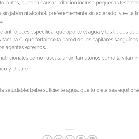
oliantes, pueden causar irritación incluso pequeñas lesiones e
 sin jabón ni alcohol, preferentemente sin aclarado, y evita li
a.
 antirojeces específica, que aporte el agua y los lípidos que t
amina C, que fortalece la pared de los capilares sanguíneos
os agentes externos.
ricionales como ruscus, antiinflamatorios como la vitamin
aco y el café.
da saludable: bebe suficiente agua, que tu dieta sea equilibr