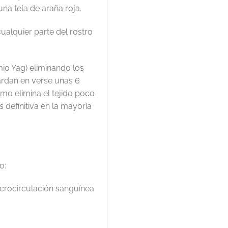
a tela de araña roja.
alquier parte del rostro
io Yag) eliminando los
tardan en verse unas 6
smo elimina el tejido poco
s definitiva en la mayoría
o:
icrocirculación sanguínea