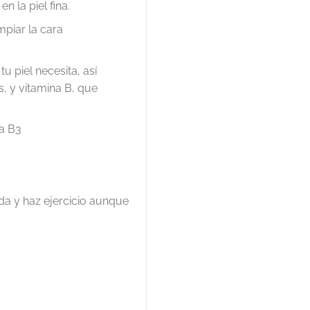
n la piel fina.
mpiar la cara
u piel necesita, así
, y vitamina B, que
a B3
ada y haz ejercicio aunque