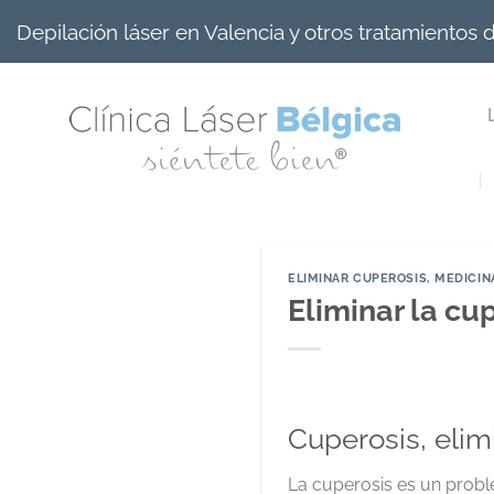
Saltar
Depilación láser en Valencia y otros tratamientos
al
contenido
ELIMINAR CUPEROSIS
,
MEDICIN
Eliminar la cu
Cuperosis, elim
La cuperosis es un probl