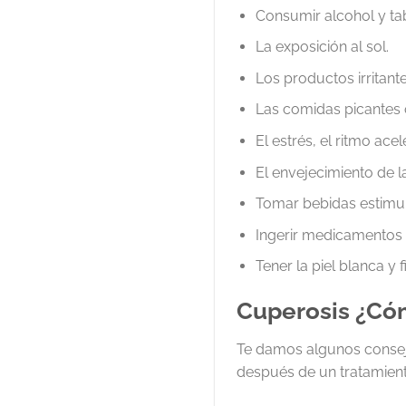
Consumir alcohol y ta
La exposición al sol.
Los productos irritante
Las comidas picantes 
El estrés, el ritmo ace
El envejecimiento de la 
Tomar bebidas estimul
Ingerir medicamentos 
Tener la piel blanca y 
Cuperosis ¿Cóm
Te damos algunos consejo
después de un tratamient