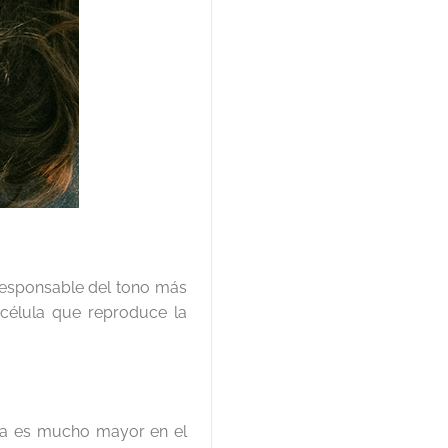
esponsable del tono más
 célula que reproduce la
ina es mucho mayor en el