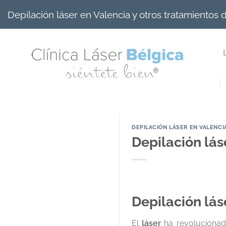
Saltar
Depilación láser en Valencia y otros tratamientos
al
contenido
DEPILACIÓN LÁSER EN VALENCI
Depilación láse
Depilación lás
El
láser
ha revoluciona