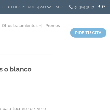
LLE BÉLGICA, 21 BAJO, 46021 VALENCIA
96 369 32 47
Otros tratamientos
Promos
PIDE TU CITA
is o blanco
a para liberarse del vello