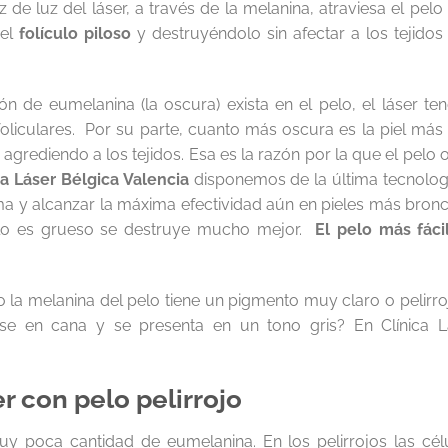
az de luz del láser, a través de la melanina, atraviesa el pelo
 el
folículo piloso
y destruyéndolo sin afectar a los tejidos
n de eumelanina (la oscura) exista en el pelo, el láser t
 foliculares. Por su parte, cuanto más oscura es la piel má
 agrediendo a los tejidos. Esa es la razón por la que el pelo o
ca Láser Bélgica Valencia
disponemos de la última tecnologí
ma y alcanzar la máxima efectividad aún en pieles más bronc
pelo es grueso se destruye mucho mejor.
El pelo más fácil
la melanina del pelo tiene un pigmento muy claro o pelirr
rse en cana y se presenta en un tono gris? En Clínica Lá
r con pelo pelirrojo
muy poca cantidad de eumelanina. En los pelirrojos las cél