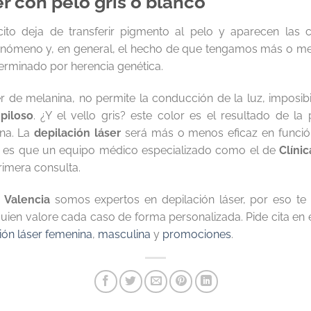
r con pelo gris o blanco
ito deja de transferir pigmento al pelo y aparecen las
fenómeno y, en general, el hecho de que tengamos más o m
terminado por herencia genética.
er de melanina, no permite la conducción de la luz, imposibi
piloso
. ¿Y el vello gris? este color es el resultado de la
ina. La
depilación láser
será más o menos eficaz en funci
r es que un equipo médico especializado como el de
Clíni
rimera consulta.
a Valencia
somos expertos en depilación láser, por eso 
ien valore cada caso de forma personalizada. Pide cita en 
ión láser femenina
,
masculina
y
promociones
.