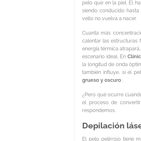
pelo que en la piel. El h
siendo conducido hasta
vello no vuelva a nacer.
Cuanta más concentració
calentar las estructuras
energía térmica atrapará,
escenario ideal. En
Clíni
la longitud de onda ópti
también influye, si el 
grueso y oscuro
.
¿Pero qué ocurre cuando 
el proceso de converti
respondemos.
Depilación láse
El pelo pelirrojo tiene 