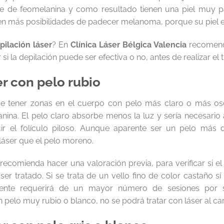
e de feomelanina y como resultado tienen una piel muy pál
 más posibilidades de padecer melanoma, porque su piel es
pilación láser
? En
Clínica Láser Bélgica Valencia
recomend
 si la depilación puede ser efectiva o no, antes de realizar el 
er con pelo rubio
e tener zonas en el cuerpo con pelo más claro o más os
ina. El pelo claro absorbe menos la luz y sería necesario 
ruir el folículo piloso. Aunque aparente ser un pelo más
 láser que el pelo moreno.
ecomienda hacer una valoración previa, para verificar si el 
ser tratado. Si se trata de un vello fino de color castaño 
mente requerirá de un mayor número de sesiones por
un pelo muy rubio o blanco, no se podrá tratar con láser al c