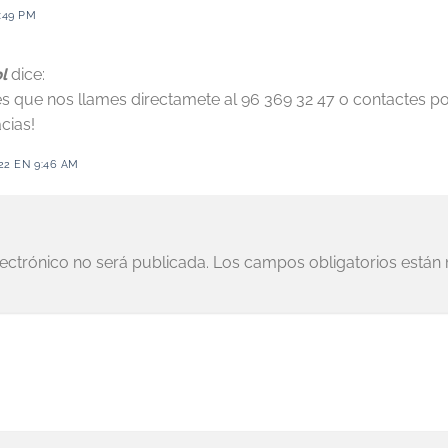
:49 PM
l
dice:
s que nos llames directamete al 96 369 32 47 o contactes p
acias!
22 EN 9:46 AM
lectrónico no será publicada.
Los campos obligatorios está