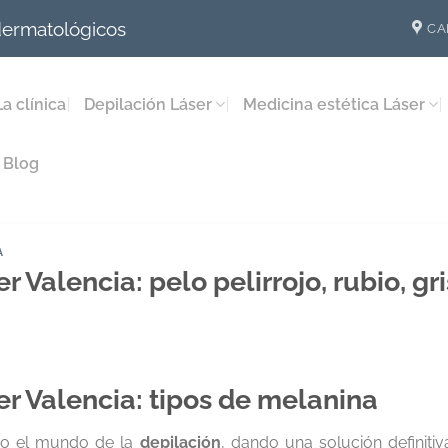
 dermatológicos
CA
La clínica
Depilación Láser
Medicina estética Láser
Blog
A
r Valencia: pelo pelirrojo, rubio, gr
er Valencia
: tipos de melanina
do el mundo de la
depilación
, dando una solución definitiv