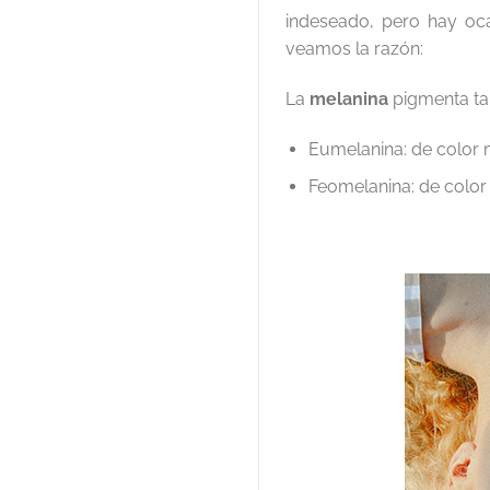
indeseado, pero hay oca
veamos la razón:
La
melanina
pigmenta tan
Eumelanina: de color 
Feomelanina: de color a